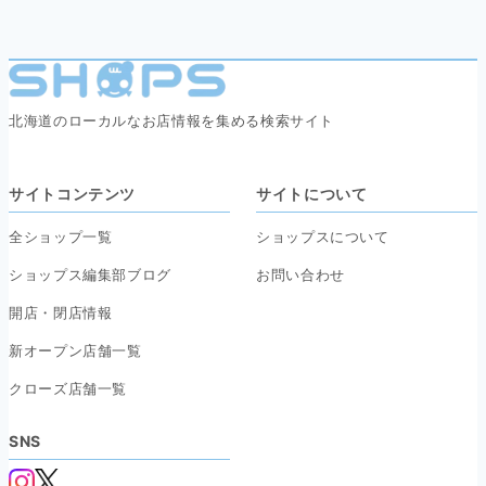
北海道のローカルなお店情報を集める検索サイト
サイトコンテンツ
サイトについて
全ショップ一覧
ショップスについて
ショップス編集部ブログ
お問い合わせ
開店・閉店情報
新オープン店舗一覧
クローズ店舗一覧
SNS