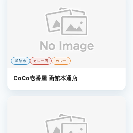
函館市
カレー店
カレー
CoCo壱番屋 函館本通店