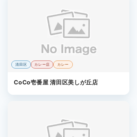
清田区
カレー店
カレー
CoCo壱番屋 清田区美しが丘店