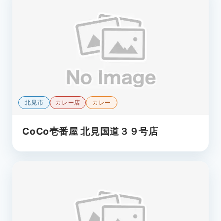
北見市
カレー店
カレー
CoCo壱番屋 北見国道３９号店