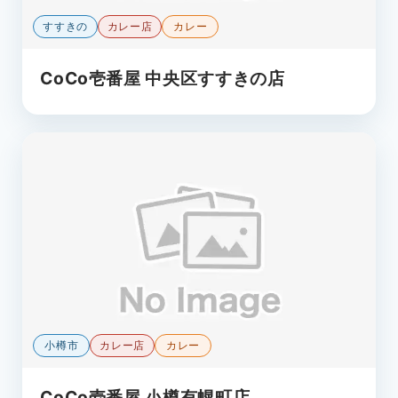
すすきの
カレー店
カレー
CoCo壱番屋 中央区すすきの店
小樽市
カレー店
カレー
CoCo壱番屋 小樽有幌町店