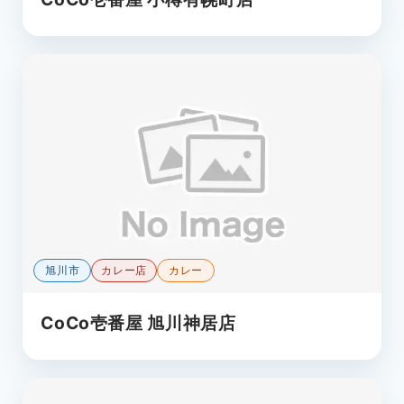
旭川市
カレー店
カレー
CoCo壱番屋 旭川神居店