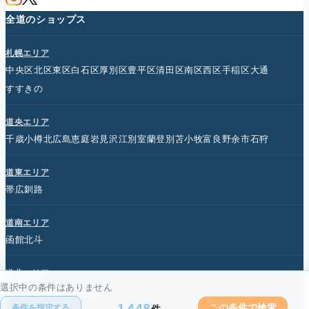
全道のショップス
札幌エリア
中央区
北区
東区
白石区
厚別区
豊平区
清田区
南区
西区
手稲区
大通
すすきの
道央エリア
千歳
小樽
北広島
恵庭
岩見沢
江別
室蘭
登別
苫小牧
富良野
余市
石狩
道東エリア
帯広
釧路
道南エリア
函館
北斗
道北エリア
選択中の条件はありません
旭川
北見
名寄
紋別
網走
1,448
この条件で検索
件
条件を指定する