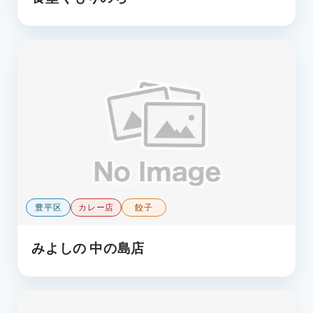
豊平区
カレー店
餃子
みよしの 中の島店