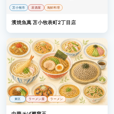
苫小牧市
居酒屋
海鮮料理
濱焼魚萬 苫小牧表町2丁目店
東区
ラーメン屋
ラーメン
中華そば巖窟王