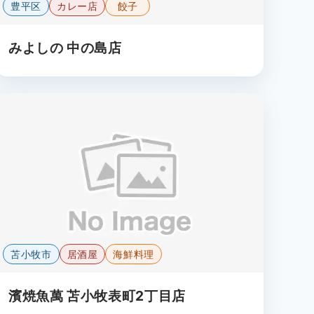
豊平区
カレー店
餃子
みよしの 中の島店
苫小牧市
居酒屋
海鮮料理
濱焼魚萬 苫小牧表町2丁目店