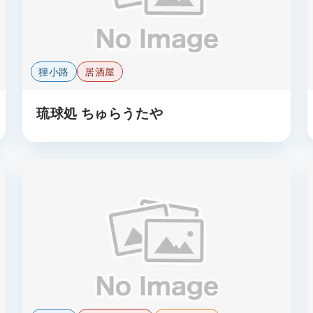
狸小路
居酒屋
琉球処 ちゅらうたや