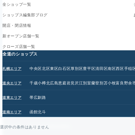
全ショップ一覧
ショップス編集部ブログ
開店・閉店情報
新オープン店舗一覧
クローズ店舗一覧
全道のショップス
中央区
北区
東区
白石区
厚別区
豊平区
清田区
南区
西区
手稲
札幌エリア
千歳
小樽
北広島
恵庭
岩見沢
江別
室蘭
登別
苫小牧
富良野
余
道央エリア
帯広
釧路
道東エリア
函館
北斗
道南エリア
旭川
北見
名寄
紋別
網走
道北エリア
選択中の条件はありません