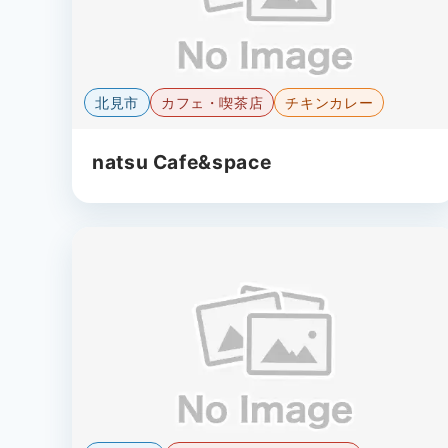
北見市
カフェ・喫茶店
チキンカレー
natsu Cafe&space