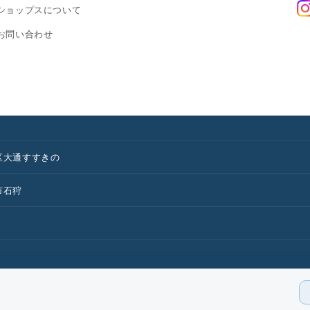
ショップスについて
お問い合わせ
区
大通
すすきの
市
石狩