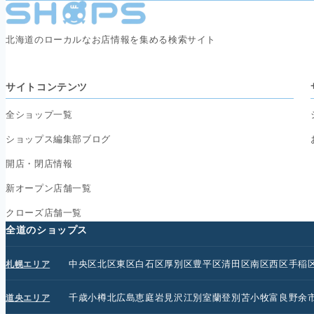
北海道のローカルなお店情報を集める検索サイト
サイトコンテンツ
全ショップ一覧
ショップス編集部ブログ
開店・閉店情報
新オープン店舗一覧
クローズ店舗一覧
全道のショップス
中央区
北区
東区
白石区
厚別区
豊平区
清田区
南区
西区
手稲
札幌エリア
千歳
小樽
北広島
恵庭
岩見沢
江別
室蘭
登別
苫小牧
富良野
余
道央エリア