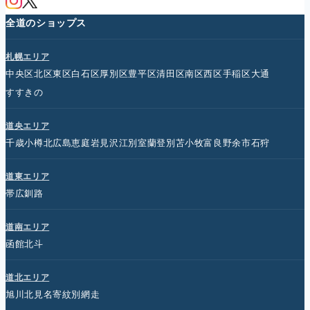
全道のショップス
札幌エリア
中央区
北区
東区
白石区
厚別区
豊平区
清田区
南区
西区
手稲区
大通
すすきの
道央エリア
千歳
小樽
北広島
恵庭
岩見沢
江別
室蘭
登別
苫小牧
富良野
余市
石狩
道東エリア
帯広
釧路
道南エリア
函館
北斗
道北エリア
旭川
北見
名寄
紋別
網走