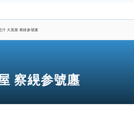
思汗 大黒屋 察縨参號廛
屋 察縨参號廛