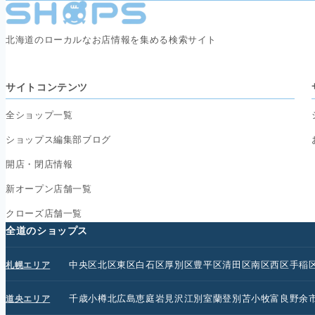
北海道のローカルなお店情報を集める検索サイト
サイトコンテンツ
全ショップ一覧
ショップス編集部ブログ
開店・閉店情報
新オープン店舗一覧
クローズ店舗一覧
全道のショップス
中央区
北区
東区
白石区
厚別区
豊平区
清田区
南区
西区
手稲
札幌エリア
千歳
小樽
北広島
恵庭
岩見沢
江別
室蘭
登別
苫小牧
富良野
余
道央エリア