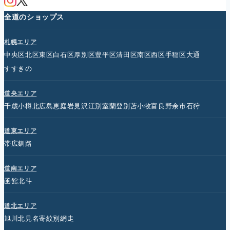
全道のショップス
札幌エリア
中央区
北区
東区
白石区
厚別区
豊平区
清田区
南区
西区
手稲区
大通
すすきの
道央エリア
千歳
小樽
北広島
恵庭
岩見沢
江別
室蘭
登別
苫小牧
富良野
余市
石狩
道東エリア
帯広
釧路
道南エリア
函館
北斗
道北エリア
旭川
北見
名寄
紋別
網走