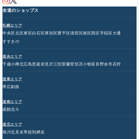
全道のショップス
札幌エリア
中央区
北区
東区
白石区
厚別区
豊平区
清田区
南区
西区
手稲区
大通
すすきの
道央エリア
千歳
小樽
北広島
恵庭
岩見沢
江別
室蘭
登別
苫小牧
富良野
余市
石狩
道東エリア
帯広
釧路
道南エリア
函館
北斗
道北エリア
旭川
北見
名寄
紋別
網走