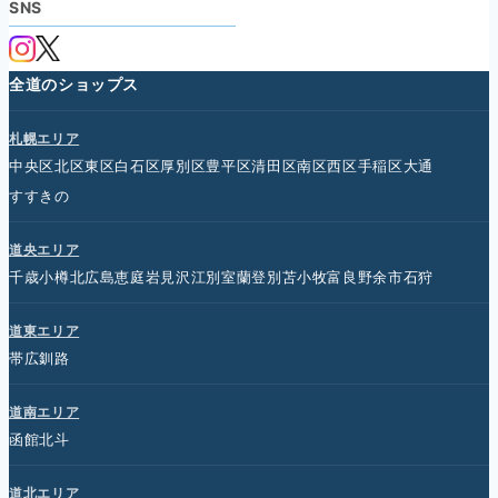
SNS
全道のショップス
札幌エリア
中央区
北区
東区
白石区
厚別区
豊平区
清田区
南区
西区
手稲区
大通
すすきの
道央エリア
千歳
小樽
北広島
恵庭
岩見沢
江別
室蘭
登別
苫小牧
富良野
余市
石狩
道東エリア
帯広
釧路
道南エリア
函館
北斗
道北エリア