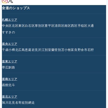
全道のショップス
札幌エリア
中央区
北区
東区
白石区
厚別区
豊平区
清田区
南区
西区
手稲区
大通
すすきの
道央エリア
千歳
小樽
北広島
恵庭
岩見沢
江別
室蘭
登別
苫小牧
富良野
余市
石狩
道東エリア
帯広
釧路
道南エリア
函館
北斗
道北エリア
旭川
北見
名寄
紋別
網走