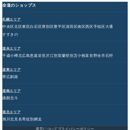
全道のショップス
札幌エリア
中央区
北区
東区
白石区
厚別区
豊平区
清田区
南区
西区
手稲区
大通
すすきの
道央エリア
千歳
小樽
北広島
恵庭
岩見沢
江別
室蘭
登別
苫小牧
富良野
余市
石狩
道東エリア
帯広
釧路
道南エリア
函館
北斗
道北エリア
旭川
北見
名寄
紋別
網走
運営について
プライバシーポリシー