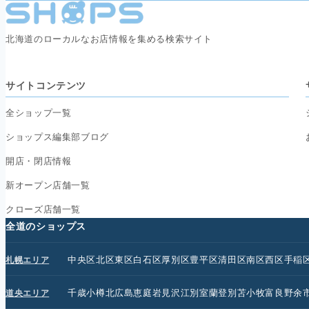
北海道のローカルなお店情報を集める検索サイト
サイトコンテンツ
全ショップ一覧
ショップス編集部ブログ
開店・閉店情報
新オープン店舗一覧
クローズ店舗一覧
全道のショップス
中央区
北区
東区
白石区
厚別区
豊平区
清田区
南区
西区
手稲
札幌エリア
千歳
小樽
北広島
恵庭
岩見沢
江別
室蘭
登別
苫小牧
富良野
余
道央エリア