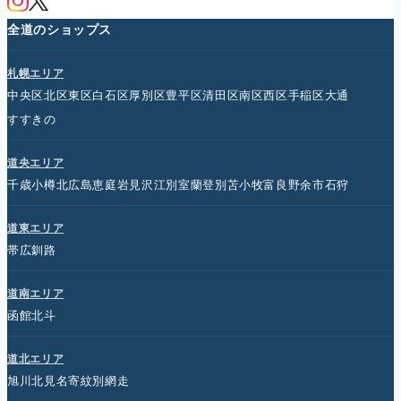
全道のショップス
札幌エリア
中央区
北区
東区
白石区
厚別区
豊平区
清田区
南区
西区
手稲区
大通
すすきの
道央エリア
千歳
小樽
北広島
恵庭
岩見沢
江別
室蘭
登別
苫小牧
富良野
余市
石狩
道東エリア
帯広
釧路
道南エリア
函館
北斗
道北エリア
旭川
北見
名寄
紋別
網走