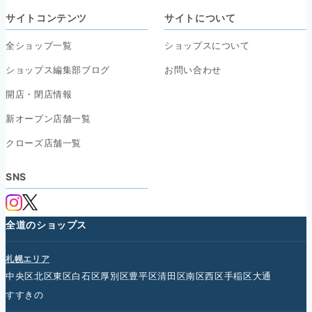
サイトコンテンツ
サイトについて
全ショップ一覧
ショップスについて
ショップス編集部ブログ
お問い合わせ
開店・閉店情報
新オープン店舗一覧
クローズ店舗一覧
SNS
全道のショップス
札幌エリア
中央区
北区
東区
白石区
厚別区
豊平区
清田区
南区
西区
手稲区
大通
すすきの