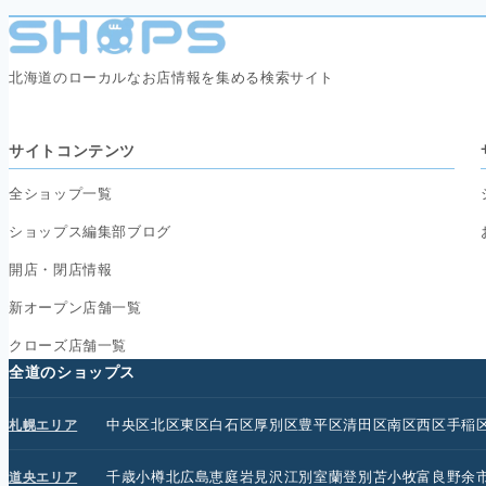
北海道のローカルなお店情報を集める検索サイト
サイトコンテンツ
全ショップ一覧
ショップス編集部ブログ
開店・閉店情報
新オープン店舗一覧
クローズ店舗一覧
全道のショップス
中央区
北区
東区
白石区
厚別区
豊平区
清田区
南区
西区
手稲
札幌エリア
千歳
小樽
北広島
恵庭
岩見沢
江別
室蘭
登別
苫小牧
富良野
余
道央エリア