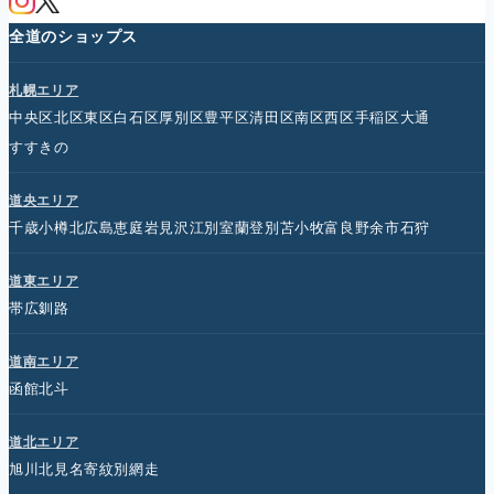
全道のショップス
札幌エリア
中央区
北区
東区
白石区
厚別区
豊平区
清田区
南区
西区
手稲区
大通
すすきの
道央エリア
千歳
小樽
北広島
恵庭
岩見沢
江別
室蘭
登別
苫小牧
富良野
余市
石狩
道東エリア
帯広
釧路
道南エリア
函館
北斗
道北エリア
旭川
北見
名寄
紋別
網走