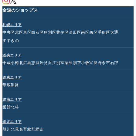
全道のショップス
札幌エリア
中央区
北区
東区
白石区
厚別区
豊平区
清田区
南区
西区
手稲区
大通
すすきの
道央エリア
千歳
小樽
北広島
恵庭
岩見沢
江別
室蘭
登別
苫小牧
富良野
余市
石狩
道東エリア
帯広
釧路
道南エリア
函館
北斗
道北エリア
旭川
北見
名寄
紋別
網走