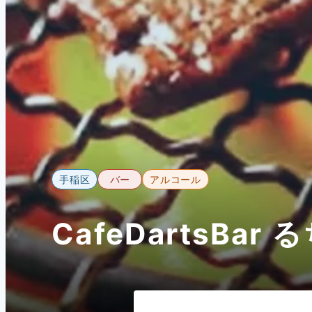
手稲区
バー
アルコール
CafeDartsBar 