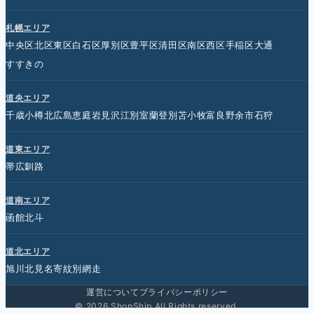
札幌エリア
中央区
北区
東区
白石区
厚別区
豊平区
清田区
南区
西区
手稲区
大通
すすきの
道央エリア
千歳
小樽
北広島
恵庭
岩見沢
江別
室蘭
登別
苫小牧
富良野
余市
石狩
道東エリア
帯広
釧路
道南エリア
函館
北斗
道北エリア
旭川
北見
名寄
紋別
網走
運営について
プライバシーポリシー
© 2026 ShopShip All Rights reserved.