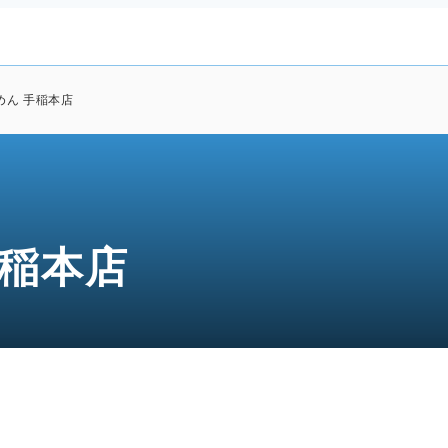
めん 手稲本店
手稲本店