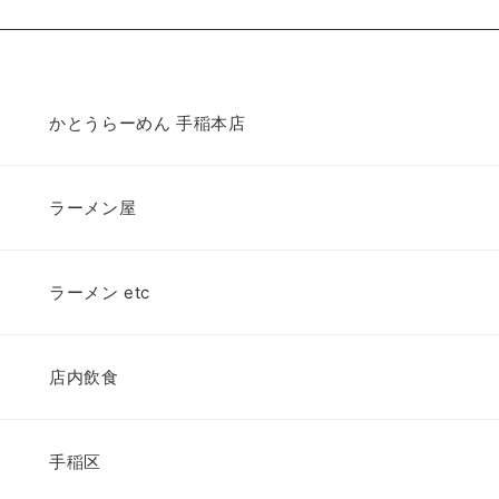
かとうらーめん 手稲本店
ラーメン屋
ラーメン etc
店内飲食
手稲区