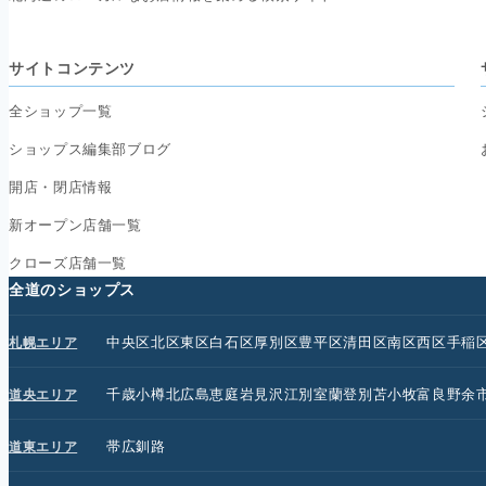
サイトコンテンツ
全ショップ一覧
ショップス編集部ブログ
開店・閉店情報
新オープン店舗一覧
クローズ店舗一覧
全道のショップス
中央区
北区
東区
白石区
厚別区
豊平区
清田区
南区
西区
手稲
札幌エリア
千歳
小樽
北広島
恵庭
岩見沢
江別
室蘭
登別
苫小牧
富良野
余
道央エリア
帯広
釧路
道東エリア