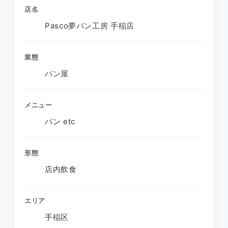
店名
Pasco夢パン工房 手稲店
業態
パン屋
メニュー
パン etc
形態
店内飲食
エリア
手稲区