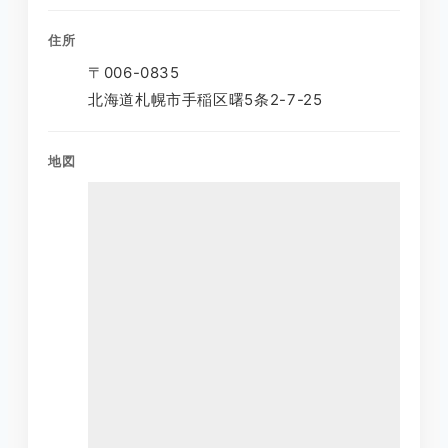
住所
〒006-0835
北海道札幌市手稲区曙5条2-7-25
地図