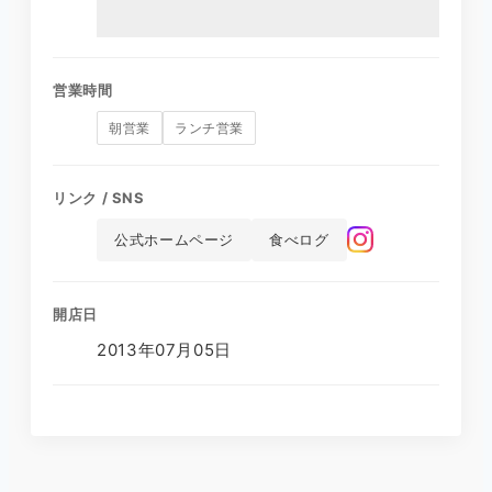
営業時間
朝営業
ランチ営業
リンク / SNS
公式ホームページ
食べログ
開店日
2013年07月05日