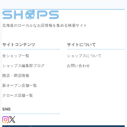
北海道のローカルなお店情報を集める検索サイト
サイトコンテンツ
サイトについて
全ショップ一覧
ショップスについて
ショップス編集部ブログ
お問い合わせ
開店・閉店情報
新オープン店舗一覧
クローズ店舗一覧
SNS