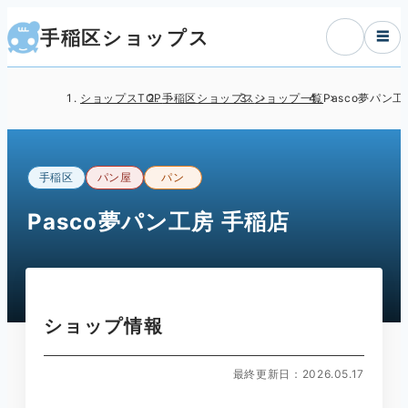
手稲区ショップス
☰
ショップスTOP
手稲区ショップス
ショップ一覧
Pasco夢パン工
手稲区
パン屋
パン
Pasco夢パン工房 手稲店
ショップ情報
最終更新日：2026.05.17