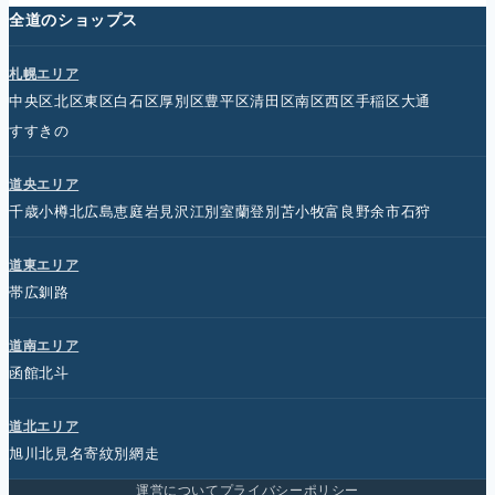
全道のショップス
札幌エリア
中央区
北区
東区
白石区
厚別区
豊平区
清田区
南区
西区
手稲区
大通
すすきの
道央エリア
千歳
小樽
北広島
恵庭
岩見沢
江別
室蘭
登別
苫小牧
富良野
余市
石狩
道東エリア
帯広
釧路
道南エリア
函館
北斗
道北エリア
旭川
北見
名寄
紋別
網走
運営について
プライバシーポリシー