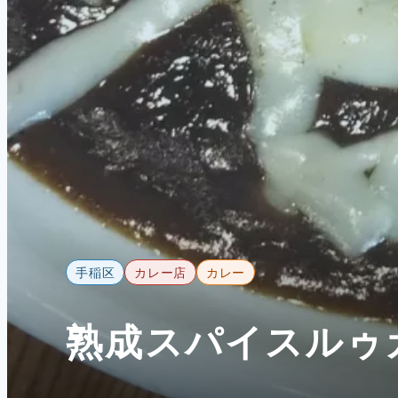
手稲区
カレー店
カレー
熟成スパイスルゥ