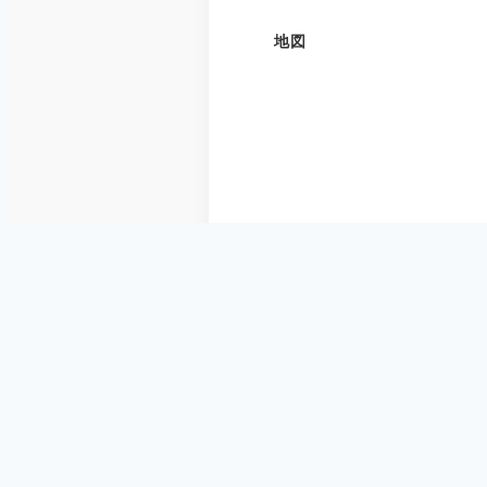
地図
アクセス
営業時間
リンク / SNS