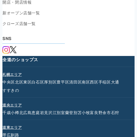
開店・閉店情報
新オープン店舗一覧
クローズ店舗一覧
SNS
全道のショップス
札幌エリア
中央区
北区
東区
白石区
厚別区
豊平区
清田区
南区
西区
手稲区
大通
すすきの
道央エリア
千歳
小樽
北広島
恵庭
岩見沢
江別
室蘭
登別
苫小牧
富良野
余市
石狩
道東エリア
帯広
釧路