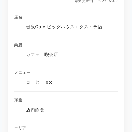
最終更新日：2026.07.02
店名
岩泉Cafe ビッグハウスエクストラ店
業態
カフェ・喫茶店
メニュー
コーヒー etc
形態
店内飲食
エリア