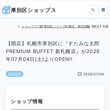
厚別区ショップス
☰
ショップスTOP
厚別区ショップス
開店・閉店情報
【開店】札幌市厚
【開店】札幌市厚別区に『すたみな太郎
PREMIUM BUFFET 新札幌店』が2026
年07月04日(土)よりOPEN!!
2026/07/04
開店情報
ショップ情報