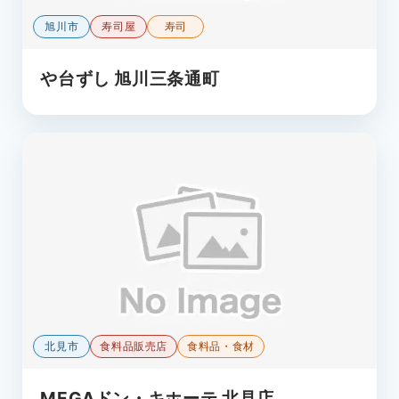
旭川市
寿司屋
寿司
や台ずし 旭川三条通町
北見市
食料品販売店
食料品・食材
MEGAドン・キホーテ 北見店