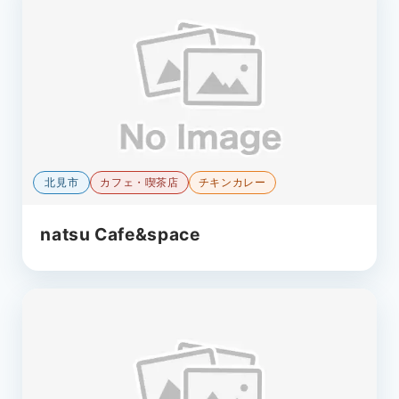
北見市
カフェ・喫茶店
チキンカレー
natsu Cafe&space