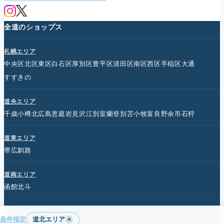
全道のショップス
札幌エリア
中央区
北区
東区
白石区
厚別区
豊平区
清田区
南区
西区
手稲区
大通
すすきの
道央エリア
千歳
小樽
北広島
恵庭
岩見沢
江別
室蘭
登別
苫小牧
富良野
余市
石狩
道東エリア
帯広
釧路
道南エリア
函館
北斗
道北エリア
条件指定
道北エリア
×
旭川
北見
名寄
紋別
網走