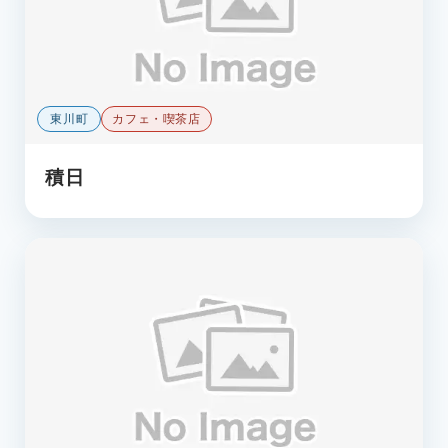
東川町
カフェ・喫茶店
積日