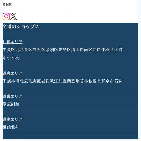
SNS
全道のショップス
札幌エリア
中央区
北区
東区
白石区
厚別区
豊平区
清田区
南区
西区
手稲区
大通
すすきの
道央エリア
千歳
小樽
北広島
恵庭
岩見沢
江別
室蘭
登別
苫小牧
富良野
余市
石狩
道東エリア
帯広
釧路
道南エリア
函館
北斗