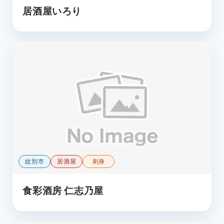
居酒屋いろり
紋別市
居酒屋
刺身
食彩酒房 仁志乃屋