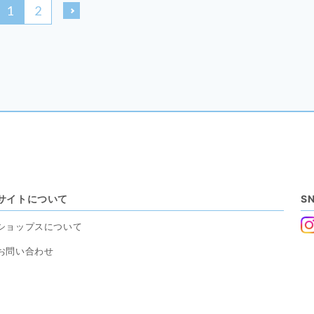
1
2
サイトについて
S
ショップスについて
お問い合わせ