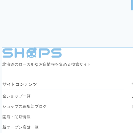
北海道のローカルなお店情報を集める検索サイト
サイトコンテンツ
全ショップ一覧
ショップス編集部ブログ
開店・閉店情報
新オープン店舗一覧