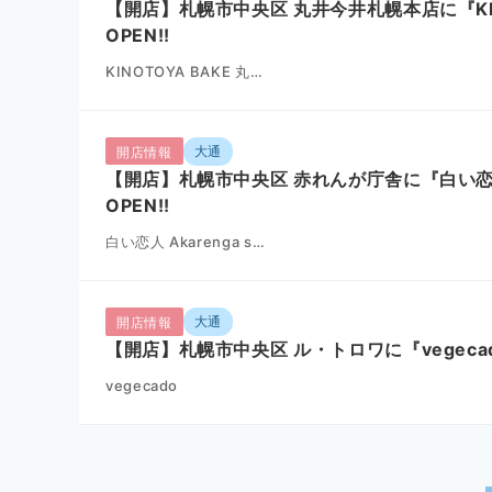
【開店】札幌市中央区 丸井今井札幌本店に『KINO
OPEN!!
KINOTOYA BAKE 丸井今井店
大通
開店情報
【開店】札幌市中央区 赤れんが庁舎に『白い恋人 Aka
OPEN!!
白い恋人 Akarenga sweets labo
大通
開店情報
【開店】札幌市中央区 ル・トロワに『vegecado
vegecado