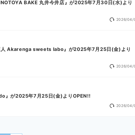
TOYA BAKE 丸井今井店』が2025年7月30日(水)より
2026/04/
renga sweets labo』が2025年7月25日(金)より
2026/04/
』が2025年7月25日(金)よりOPEN!!
2026/04/