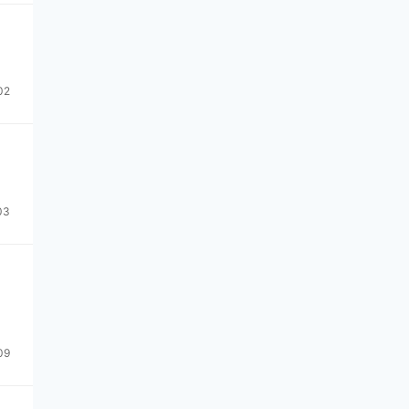
02
03
09