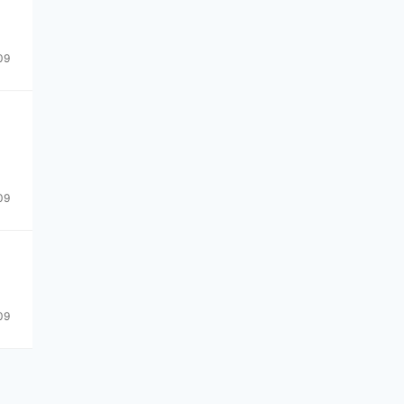
09
09
09