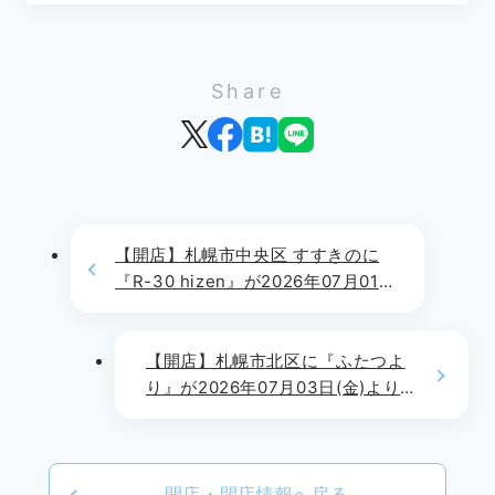
Share
【開店】札幌市中央区 すすきのに
『R-30 hizen』が2026年07月01
日(水)よりリコンセプトOPEN!!
【開店】札幌市北区に『ふたつよ
り』が2026年07月03日(金)より
OPEN!!
開店・閉店情報へ戻る