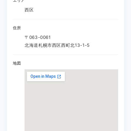
エリア
西区
住所
〒063-0061
北海道札幌市西区西町北13-1-5
地図