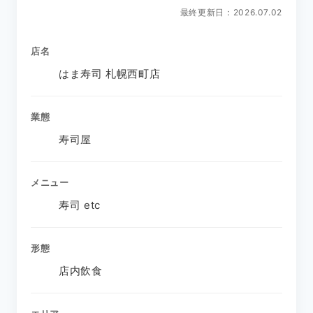
最終更新日：2026.07.02
店名
はま寿司 札幌西町店
業態
寿司屋
メニュー
寿司 etc
形態
店内飲食