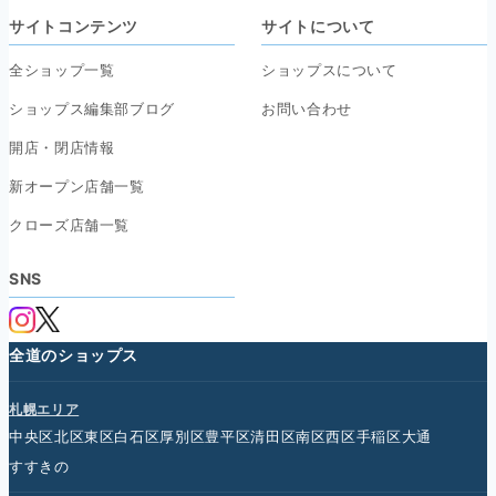
サイトコンテンツ
サイトについて
全ショップ一覧
ショップスについて
ショップス編集部ブログ
お問い合わせ
開店・閉店情報
新オープン店舗一覧
クローズ店舗一覧
SNS
全道のショップス
札幌エリア
中央区
北区
東区
白石区
厚別区
豊平区
清田区
南区
西区
手稲区
大通
すすきの