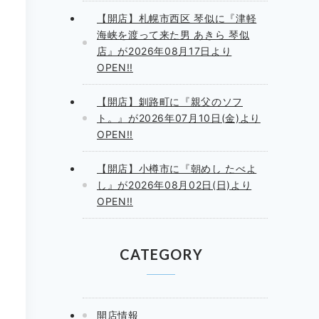
【開店】札幌市西区 琴似に『津軽
海峡を渡って来た男 あきら 琴似
店』が2026年08月17日より
OPEN!!
【開店】釧路町に『親父のソフ
ト。』が2026年07月10日(金)より
OPEN!!
【開店】小樽市に『朝めし たべよ
し』が2026年08月02日(日)より
OPEN!!
CATEGORY
開店情報