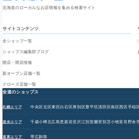
北海道のローカルなお店情報を集める検索サイト
サイトコンテンツ
全ショップ一覧
ショップス編集部ブログ
開店・閉店情報
新オープン店舗一覧
クローズ店舗一覧
全道のショップス
中央区
北区
東区
白石区
厚別区
豊平区
清田区
南区
西区
手稲
札幌エリア
千歳
小樽
北広島
恵庭
岩見沢
江別
室蘭
登別
苫小牧
富良野
余
道央エリア
帯広
釧路
道東エリア