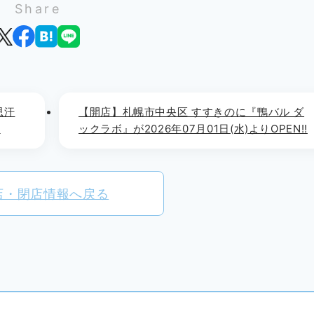
Share
思汗
【開店】札幌市中央区 すすきのに『鴨バル ダ
!
ックラボ』が2026年07月01日(水)よりOPEN!!
店・閉店情報へ戻る