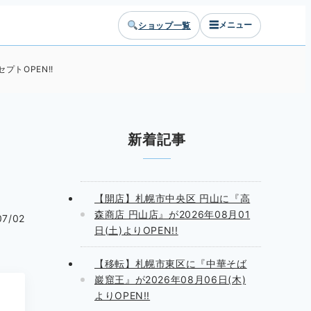
☰
ショップ一覧
メニュー
プトOPEN!!
新着記事
【開店】札幌市中央区 円山に『高
森商店 円山店』が2026年08月01
07/02
日(土)よりOPEN!!
【移転】札幌市東区に『中華そば
巖窟王』が2026年08月06日(木)
よりOPEN!!