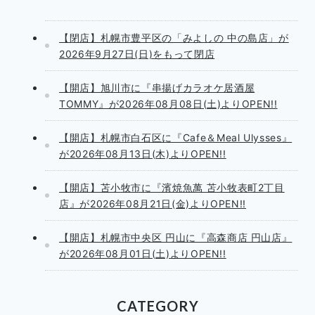
【閉店】札幌市豊平区の「みよしの 中の島店」が
2026年9月27日(日)をもって閉店
【開店】旭川市に『串揚げカラオケ居酒屋
TOMMY』が2026年08月08日(土)よりOPEN!!
【開店】札幌市白石区に『Cafe＆Meal Ulysses』
が2026年08月13日(木)よりOPEN!!
【開店】苫小牧市に『濱焼魚萬 苫小牧表町2丁目
店』が2026年08月21日(金)よりOPEN!!
【開店】札幌市中央区 円山に『高森商店 円山店』
が2026年08月01日(土)よりOPEN!!
CATEGORY