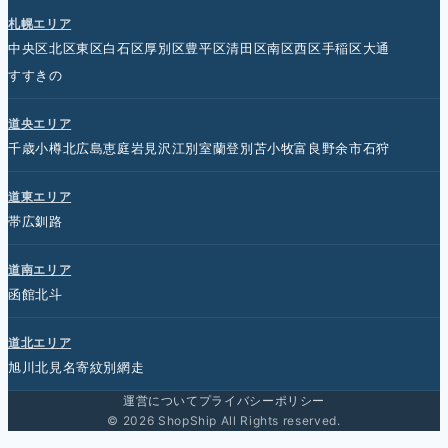
札幌エリア
中央区
北区
東区
白石区
厚別区
豊平区
清田区
南区
西区
手稲区
大通
すすきの
道央エリア
千歳
小樽
北広島
恵庭
岩見沢
江別
室蘭
登別
苫小牧
富良野
余市
石狩
道東エリア
帯広
釧路
道南エリア
函館
北斗
道北エリア
旭川
北見
名寄
紋別
網走
運営について
プライバシーポリシー
© 2026 ShopShip All Rights reserved.