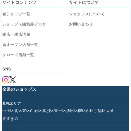
サイトコンテンツ
サイトについて
全ショップ一覧
ショップスについて
ショップス編集部ブログ
お問い合わせ
開店・閉店情報
新オープン店舗一覧
クローズ店舗一覧
SNS
全道のショップス
札幌エリア
中央区
北区
東区
白石区
厚別区
豊平区
清田区
南区
西区
手稲区
大通
すすきの