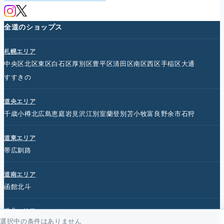
全道のショップス
札幌エリア
中央区
北区
東区
白石区
厚別区
豊平区
清田区
南区
西区
手稲区
大通
すすきの
道央エリア
千歳
小樽
北広島
恵庭
岩見沢
江別
室蘭
登別
苫小牧
富良野
余市
石狩
道東エリア
帯広
釧路
道南エリア
函館
北斗
道北エリア
選択中の条件はありません
旭川
北見
名寄
紋別
網走