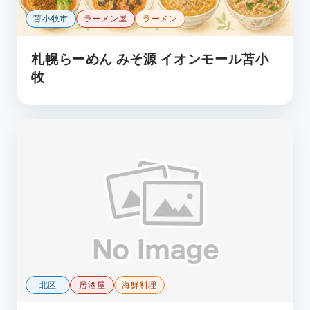
苫小牧市
ラーメン屋
ラーメン
札幌らーめん みそ源 イオンモール苫小
牧
北区
居酒屋
海鮮料理