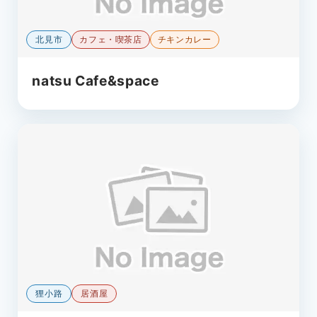
北見市
カフェ・喫茶店
チキンカレー
natsu Cafe&space
狸小路
居酒屋