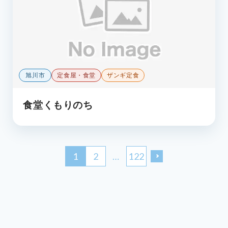
旭川市
定食屋・食堂
ザンギ定食
食堂くもりのち
1
2
…
122