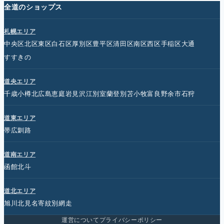
全道のショップス
札幌エリア
中央区
北区
東区
白石区
厚別区
豊平区
清田区
南区
西区
手稲区
大通
すすきの
道央エリア
千歳
小樽
北広島
恵庭
岩見沢
江別
室蘭
登別
苫小牧
富良野
余市
石狩
道東エリア
帯広
釧路
道南エリア
函館
北斗
道北エリア
旭川
北見
名寄
紋別
網走
運営について
プライバシーポリシー