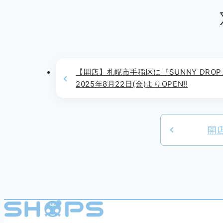
【開店】札幌市手稲区に『SUNNY DRO
2025年8月22日(金)よりOPEN!!
開