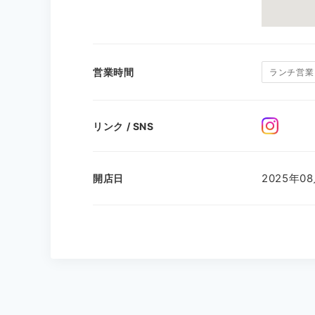
営業時間
ランチ営業
リンク / SNS
2025年0
開店日