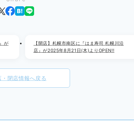
P』が
【開店】札幌市南区に『はま寿司 札幌川沿
店』が2025年8月21日(木)よりOPEN!!
店・閉店情報へ戻る