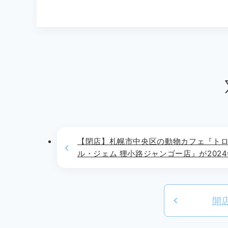
【閉店】札幌市中央区の動物カフェ『ト
ル・ジェム 狸小路ジャンゴー店』が2024
月末をもって閉店
開