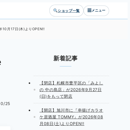
☰
ショップ一覧
メニュー
月17日(木)よりOPEN!!
新着記事
e
よ
【閉店】札幌市豊平区の「みよし
の 中の島店」が2026年9月27日
(日)をもって閉店
10/25
【開店】旭川市に『串揚げカラオ
ケ居酒屋 TOMMY』が2026年08
月08日(土)よりOPEN!!