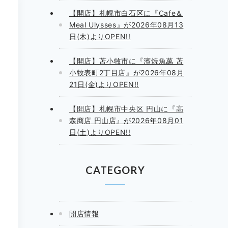
【開店】札幌市白石区に『Cafe＆
Meal Ulysses』が2026年08月13
日(木)よりOPEN!!
【開店】苫小牧市に『濱焼魚萬 苫
小牧表町2丁目店』が2026年08月
21日(金)よりOPEN!!
【開店】札幌市中央区 円山に『高
森商店 円山店』が2026年08月01
日(土)よりOPEN!!
CATEGORY
開店情報